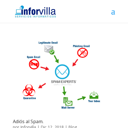
Adiós al Spam.
por
Inforvilla
|
Dic 12, 2018
|
Blog